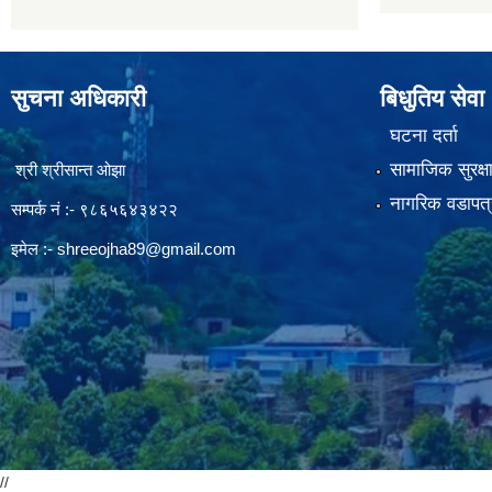
सुचना अधिकारी
बिधुतिय सेवा
घटना दर्ता
सामाजिक सुरक्ष
श्री श्रीसान्त ओझा
नागरिक वडापत्
सम्पर्क नं :- ९८६५६४३४२२
इमेल :-
shreeojha89@gmail.com
//