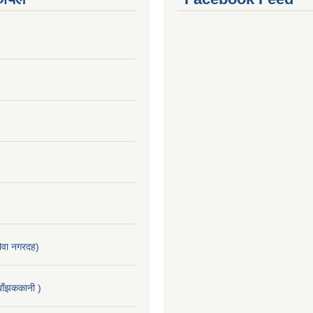
वा नगरदह)
ाँझककानी )