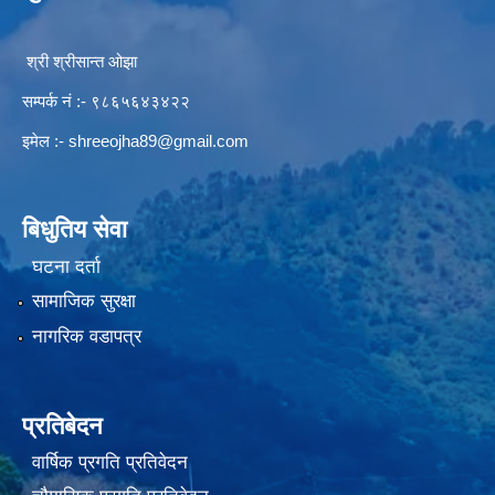
श्री श्रीसान्त ओझा
सम्पर्क नं :- ९८६५६४३४२२
इमेल :-
shreeojha89@gmail.com
बिधुतिय सेवा
घटना दर्ता
सामाजिक सुरक्षा
नागरिक वडापत्र
प्रतिबेदन
वार्षिक प्रगति प्रतिवेदन