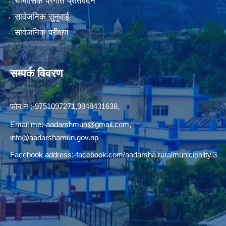
चौमासिक प्रगति प्रतिवेदन
सार्वजनिक सुनुवाई
सार्वजनिक परीक्षण
सम्पर्क विवरण
फोन न‍‍‌ :-9751097271,9848431638,
Email me:
-aadarshmun@gmail.com,
info@aadarshamun.gov.np
Facebook address:-facebook.com/aadarsha.ruralmunicipality.3