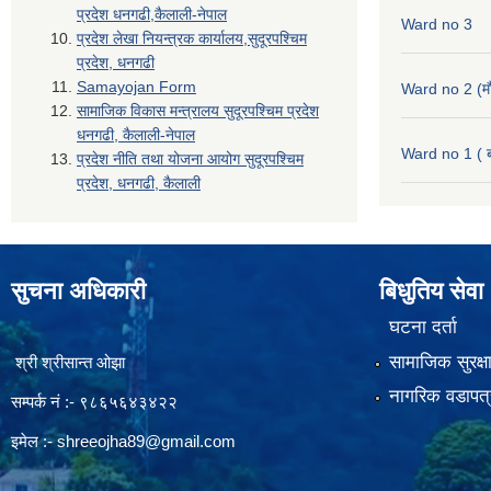
प्रदेश धनगढी,कैलाली-नेपाल
Ward no 3
प्रदेश लेखा नियन्त्रक कार्यालय,सुदूरपश्चिम
प्रदेश, धनगढी
Samayojan Form
Ward no 2 (मौ
सामाजिक विकास मन्त्रालय सुदूरपश्चिम प्रदेश
धनगढी, कैलाली-नेपाल
Ward no 1 ( ब
प्रदेश नीति तथा योजना आयोग सुदूरपश्चिम
प्रदेश, धनगढी, कैलाली
सुचना अधिकारी
बिधुतिय सेवा
घटना दर्ता
सामाजिक सुरक्ष
श्री श्रीसान्त ओझा
नागरिक वडापत्
सम्पर्क नं :- ९८६५६४३४२२
इमेल :-
shreeojha89@gmail.com