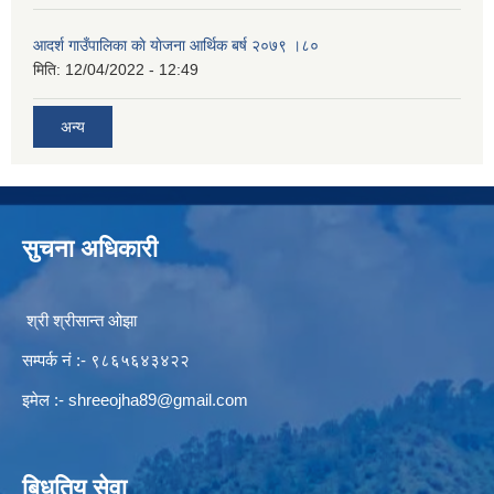
आदर्श गाउँपालिका काे याेजना आर्थिक बर्ष २०७९ ।८०
मिति:
12/04/2022 - 12:49
अन्य
सुचना अधिकारी
श्री श्रीसान्त ओझा
सम्पर्क नं :- ९८६५६४३४२२
इमेल :-
shreeojha89@gmail.com
बिधुतिय सेवा