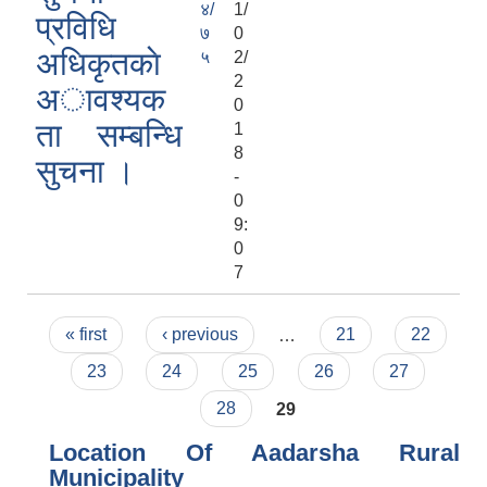
४/
1/
प्रविधि
७
0
अधिकृतकाे
५
2/
2
अावश्यक
0
ता सम्बन्धि
1
8
सुचना ।
-
0
9:
0
7
Pages
« first
‹ previous
…
21
22
23
24
25
26
27
28
29
Location Of Aadarsha Rural
Municipality