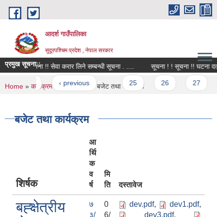
Skip to main content
आदर्श गाउँपालिका
सुदूरपश्चिम प्रदेश , नेपाल सरकार
प्रमुख सूचना::
सूचना ! ! सूचना !! सेवा करार लिने सम्बन्धी सूचना . ....
सूचना ! ! सूचना !! 
Pages
« first
‹ previous
…
25
26
27
2
You are here
Home
»
कार्यक्रम तथा परियोजना
» बजेट तथा कार्यक्रम
बजेट तथा कार्यक्रम
आ
र्थि
क
व
मि
शिर्षक
र्ष
ति
दस्तावेज
बह्क्षेत्रीय
७
0
dev.pdf
,
dev1.pdf
,
३/
6/
dev3.pdf
,